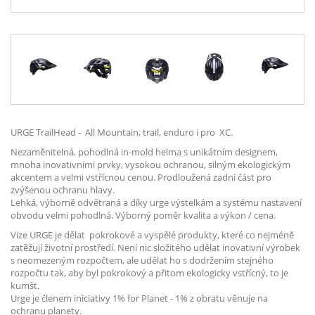
URGE TrailHead - All Mountain, trail, enduro i pro XC.
Nezaměnitelná, pohodlná in-mold helma s unikátním designem,
mnoha inovativními prvky, vysokou ochranou, silným ekologickým
akcentem a velmi vstřícnou cenou. Prodloužená zadní část pro
zvýšenou ochranu hlavy.
Lehká, výborně odvětraná a díky urge výstelkám a systému nastavení
obvodu velmi pohodlná. Výborný poměr kvalita a výkon / cena.
Vize URGE je dělat pokrokové a vyspělé produkty, které co nejméně
zatěžují životní prostředí. Není nic složitého udělat inovativní výrobek
s neomezeným rozpočtem, ale udělat ho s dodržením stejného
rozpočtu tak, aby byl pokrokový a přitom ekologicky vstřícný, to je
kumšt.
Urge je členem iniciativy 1% for Planet - 1% z obratu věnuje na
ochranu planety.