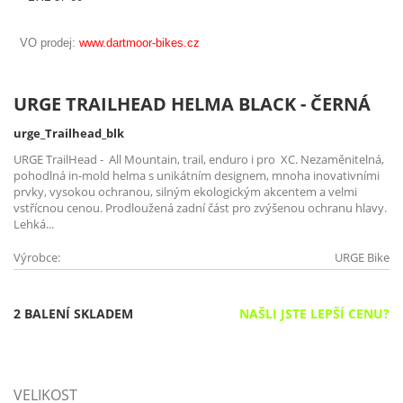
VO prodej:
www.dartmoor-bikes.cz
URGE TRAILHEAD HELMA BLACK - ČERNÁ
urge_Trailhead_blk
URGE TrailHead - All Mountain, trail, enduro i pro XC. Nezaměnitelná,
pohodlná in-mold helma s unikátním designem, mnoha inovativními
prvky, vysokou ochranou, silným ekologickým akcentem a velmi
vstřícnou cenou. Prodloužená zadní část pro zvýšenou ochranu hlavy.
Lehká...
Výrobce:
URGE Bike
2 BALENÍ SKLADEM
NAŠLI JSTE LEPŠÍ CENU?
VELIKOST