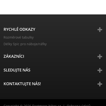
RYCHLÉ ODKAZY
Rozměrové tabulky
Délky špic pro náboje/ráfky
ZÁKAZNÍCI
SLEDUJTE NÁS
KONTAKTUJTE NÁS!
Copyright © 2026
Dartmoor-bikes.cz
|
Ochrana údajů