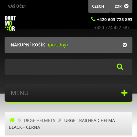
VÁŠ ÚČET
CZECH
CZK
+420 603 725 893
(prázdný)
NÁKUPNÍ KOŠÍK
Search
MENU
URGE HELMETS
URGE TRAILHEAD HELMA
BLACK - ČERNÁ