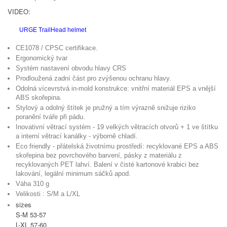
VIDEO:
URGE TrailHead helmet
CE1078 / CPSC certifikace.
Ergonomický tvar
Systém nastavení obvodu hlavy CRS
Prodloužená zadní část pro zvýšenou ochranu hlavy.
Odolná vícevrstvá in-mold konstrukce: vnitřní materiál EPS a vnější
ABS skořepina.
Stylový a odolný štítek je
pružný a tím výrazně snižuje riziko
poranění tváře při pádu.
Inovativní větrací systém - 19 velkých větracích otvorů + 1 ve štítku
a interní větrací kanálky - výborně chladí.
Eco friendly - přátelská životnímu prostředí: recyklované EPS a ABS
skořepina bez povrchového barvení, pásky z materiálu z
recyklovaných PET lahví. Balení v čisté kartonové krabici bez
lakování, legální minimum sáčků apod.
Váha 310 g
Velikosti : S/M a L/XL
sizes
S-M 53-57
L-XL 57-60