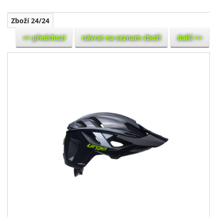
Zboží 24/24
<< předchozí
návrat na seznam zboží
další >>