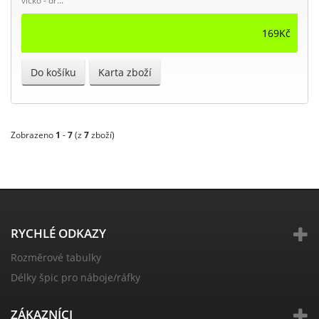
víčko - dr...
169Kč
Do košíku
Karta zboží
Zobrazeno
1
-
7
(z
7
zboží)
RYCHLÉ ODKAZY
Rozměrové tabulky
Délky špic pro náboje/ráfky
ZÁKAZNÍCI