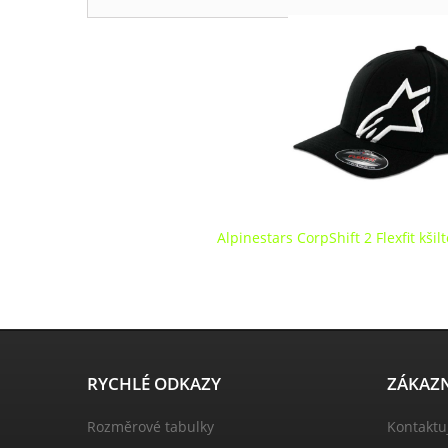
Alpinestars CorpShift 2 Flexfit kši
RYCHLÉ ODKAZY
ZÁKAZN
Rozměrové tabulky
Kontaktu