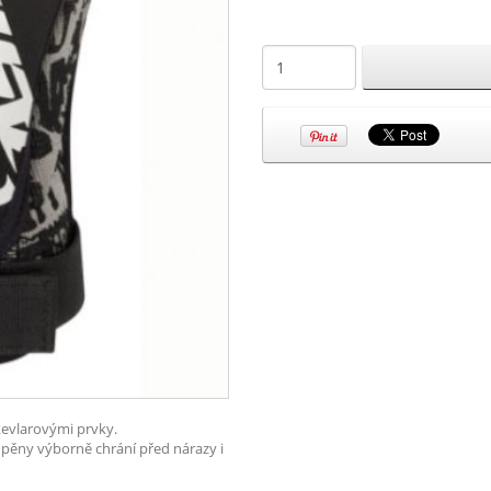
 kevlarovými prvky.
é pěny výborně
chrání před nárazy i