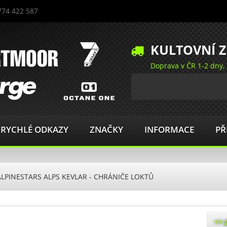
774 422 587
KULTOVNÍ 
Doprava v ČR 1-2 dny, 
Search
RYCHLÉ ODKAZY
ZNAČKY
INFORMACE
PŘ
ALPINESTARS ALPS KEVLAR - CHRÁNIČE LOKTŮ
<< 