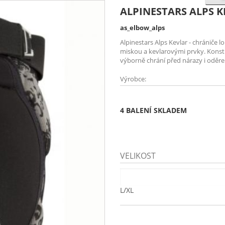
ALPINESTARS ALPS K
as_elbow_alps
Alpinestars Alps Kevlar - chrániče lok
miskou a kevlarovými prvky. Kons
výborně chrání před nárazy i oděre
Výrobce:
4 BALENÍ SKLADEM
VELIKOST
L/XL