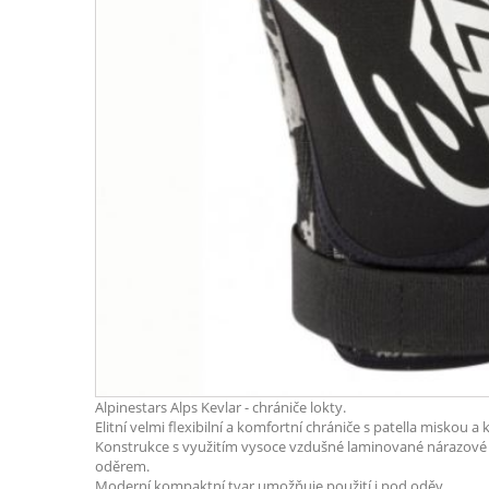
Alpinestars Alps Kevlar - chrániče lokty.
Elitní velmi flexibilní a komfortní chrániče s patella miskou a
Konstrukce s využitím vysoce vzdušné laminované nárazov
oděrem.
Moderní kompaktní tvar umožňuje použití i pod oděv.