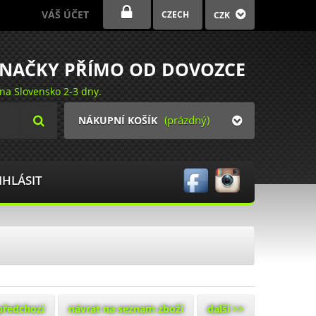
VÁŠ ÚČET
CZECH
CZK
ZNAČKY PŘÍMO OD DOVOZCE
na Slovensko 2-3 dny.
(prázdný)
NÁKUPNÍ KOŠÍK
IHLÁSIT
předchozí
návrat na seznam zboží
další >>