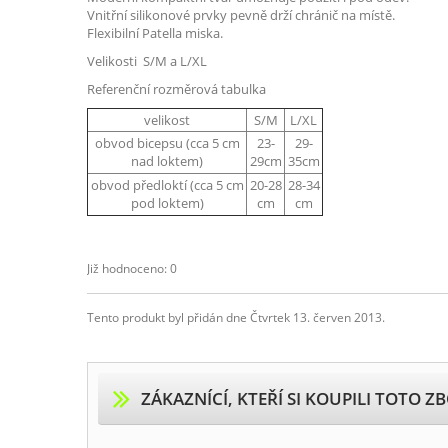
Vnitřní silikonové prvky pevně drží chránič na místě
.
Flexibilní Patella miska.
Velikosti S/M a L/XL
Referenční rozměrová tabulka
velikost
S/M
L/XL
obvod bicepsu (cca 5 cm
23-
29-
nad loktem)
29cm
35cm
obvod předloktí (cca 5 cm
20-28
28-34
pod loktem)
cm
cm
Již hodnoceno: 0
Tento produkt byl přidán dne Čtvrtek 13. červen 2013.
ZÁKAZNÍCÍ, KTEŘÍ SI KOUPILI TOTO ZB