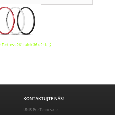
Fortress 26" ráfek 36 děr bílý
KONTAKTUJTE NÁS!
UNIS Pro Team s.r.o.