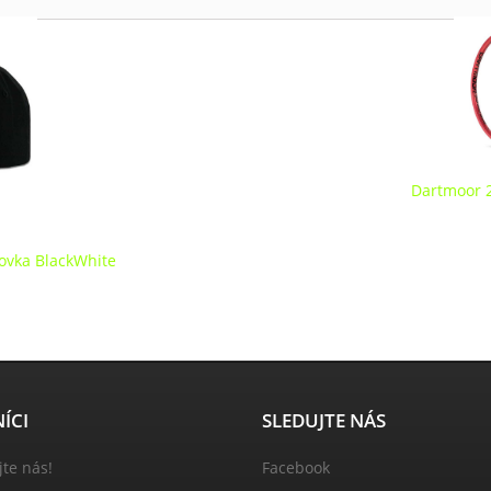
Dartmoor 2 
ltovka BlackWhite
ÍCI
SLEDUJTE NÁS
jte nás!
Facebook