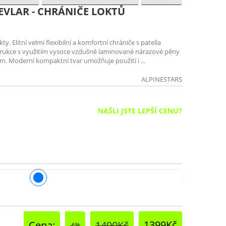
EVLAR - CHRÁNIČE LOKTŮ
ty. Elitní velmi flexibilní a komfortní chrániče s patella
trukce s využitím vysoce vzdušné laminované nárazové pěny
m. Moderní kompaktní tvar umožňuje použití i ...
ALPINESTARS
NAŠLI JSTE LEPŠÍ CENU?
1399Kč
Cena:
1490Kč
-6%