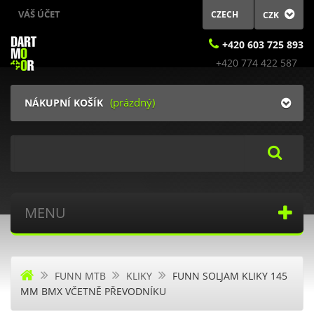
VÁŠ ÚČET
CZECH
CZK
+420 603 725 893
(prázdný)
NÁKUPNÍ KOŠÍK
Search
MENU
FUNN MTB
KLIKY
FUNN SOLJAM KLIKY 145
MM BMX VČETNĚ PŘEVODNÍKU