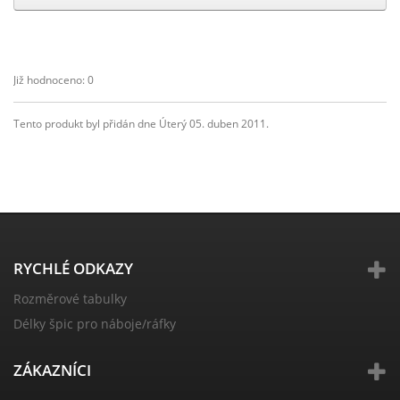
Již hodnoceno: 0
Tento produkt byl přidán dne Úterý 05. duben 2011.
RYCHLÉ ODKAZY
Rozměrové tabulky
Délky špic pro náboje/ráfky
ZÁKAZNÍCI