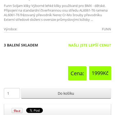
Funn Soljam kliky Výborné lehké kliky používané pro BMX - dětské.
Připojení na standardní čtverhrannou osu středu AL6061-T6 ramena
AL6061-T6 frézovaný převodník Nerez Cr-Mo šrouby převodníku
Externí středové složeni s oversize průmyslovými ložisky ...
Výrobce:
FUNN
3 BALENÍ SKLADEM
NAŠLI JSTE LEPŠÍ CENU?
1999Kč
Cena: