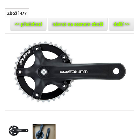
Zboží 4/7
<< předchozí
návrat na seznam zboží
další >>