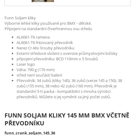
Funn Soljam kliky
Výborné lehké kliky používané pro BMX - dětské.
Připojení na standardní čtverhrannou osu středu
AL6061-T6 ramena
AL6061-T6 frézovaný převodník
Nerez Cr-Mo šrouby převodníku
Externí středové složeni s oversize průmyslovými ložisky
připojení převodníku: BCD 110mm x 5 šroubů
Laser logo
Váha: 790 g (170 mm)
střed není součástí balení
Převodník: 34 zubů (kliky 140), 36 zubů (verze 145 a 150), 38
zubů (155 mm), 38 nebo 42 zubů (160 mm). Převodník je
standardní 5-ti packa - kompatibilní s mnoha výrobci
převodníků. Můžete si jej vyměnit za jiný počet zubů.
FUNN SOLJAM KLIKY 145 MM BMX VČETNĚ
PŘEVODNÍKU
funn_crank_soljam_145_36