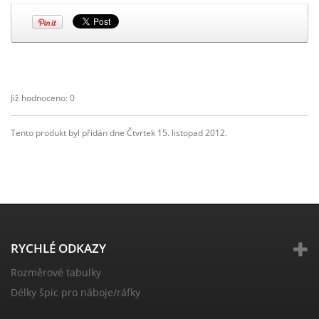
Již hodnoceno: 0
Tento produkt byl přidán dne Čtvrtek 15. listopad 2012.
RYCHLÉ ODKAZY
Rozměrové tabulky
Délky špic pro náboje/ráfky