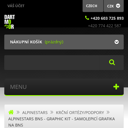
VÁŠ ÚČET
CZECH
CZK
+420 603 725 893
(prázdný)
NÁKUPNÍ KOŠÍK
Search
MENU
ALPINESTARS
KRČNÍ ORTÉZY/PODPORY
ALPINESTARS BNS - GRAPHIC KIT - SAMOLEPICÍ GRAFIKA
NA BNS